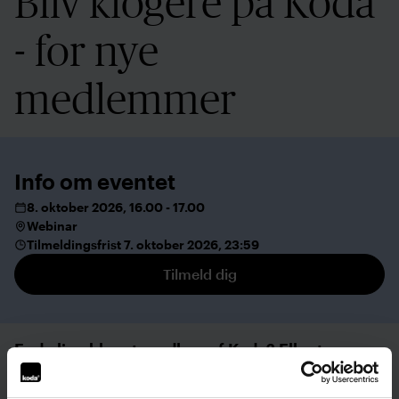
Bliv klogere på Koda
- for nye
medlemmer
Info om eventet
8. oktober 2026, 16.00 - 17.00
Webinar
Tilmeldingsfrist 7. oktober 2026, 23:59
Tilmeld dig
Er du lige blevet medlem af Koda? Eller trænger
du til et brush-up på, hvordan det hele
fungerer? Så kom med til webinar, hvor vi ser