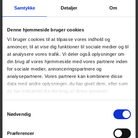
nærmere på Koda, dine rettigheder og
Samtykke
Detaljer
Om
støttemuligheder under Koda Kultur.
Som nyt medlem af Koda har du sikkert mange
Denne hjemmeside bruger cookies
spørgsmål!
Vi bruger cookies til at tilpasse vores indhold og
Det kan vi godt forstå. Der er rigtigt meget at holde
annoncer, til at vise dig funktioner til sociale medier og til
styr på, og derfor afholder vi et webinar særligt
henvendt til nye medlemmer, så du kan få en god
at analysere vores trafik. Vi deler også oplysninger om
introduktion til, hvordan Koda arbejder for dig, hvad
din brug af vores hjemmeside med vores partnere inden
du selv skal have styr på, din grundlæggende
for sociale medier, annonceringspartnere og
ophavsret og dine støttemuligheder under Koda
analysepartnere. Vores partnere kan kombinere disse
Kultur.
data med andre oplysninger, du har givet dem, eller som
de har indsamlet fra din brug af deres tjenester.
Du får også mulighed for at stille spørgsmål undervejs,
så du kan få svar på netop dét, du har brug for.
Samtykkevalg
Til webinaret kan du møde METTE CAROLINE HOLM fra
Nødvendig
Kodas medlemsservice.
Præferencer