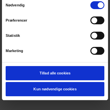
Samtykkevalg
loading
koda.dk
(see the
browser console
for more information).
Nødvendig
Præferencer
Statistik
Marketing
Tillad alle cookies
Kun nødvendige cookies