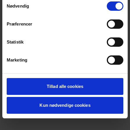
Samtykkevalg
loading
koda.dk
(see the
browser console
for more information).
Nødvendig
Præferencer
Statistik
Marketing
Tillad alle cookies
Kun nødvendige cookies