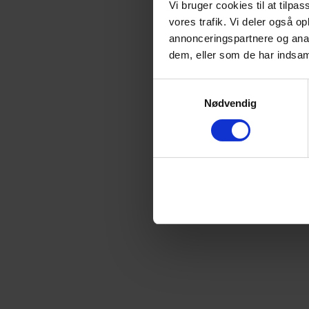
Vi bruger cookies til at tilpas
vores trafik. Vi deler også 
annonceringspartnere og anal
Application error: a
client
-si
dem, eller som de har indsaml
Samtykkevalg
Nødvendig