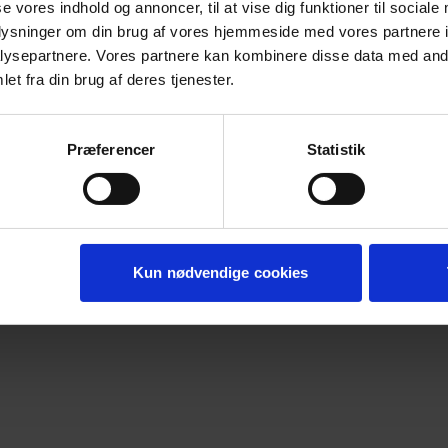
se vores indhold og annoncer, til at vise dig funktioner til sociale
oplysninger om din brug af vores hjemmeside med vores partnere i
ysepartnere. Vores partnere kan kombinere disse data med andr
de exception has occurred while loading
koda.dk
(see the
browser c
et fra din brug af deres tjenester.
Præferencer
Statistik
Kun nødvendige cookies