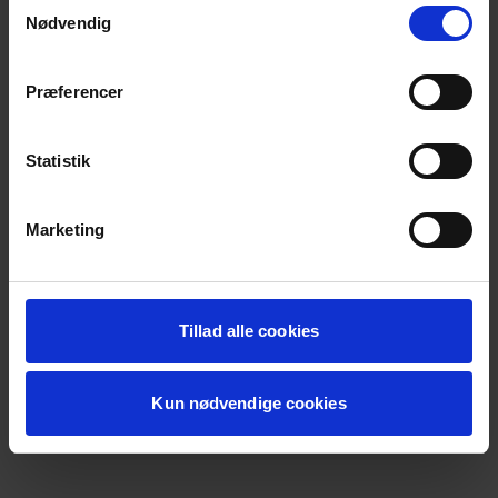
Samtykkevalg
loading
koda.dk
(see the
browser console
for more information).
Nødvendig
Præferencer
Statistik
Marketing
Tillad alle cookies
Kun nødvendige cookies