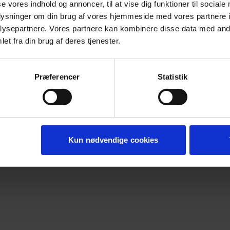
se vores indhold og annoncer, til at vise dig funktioner til sociale
oplysninger om din brug af vores hjemmeside med vores partnere i
ysepartnere. Vores partnere kan kombinere disse data med andr
de exception has occurred while loading
koda.dk
(see the
browser c
et fra din brug af deres tjenester.
Præferencer
Statistik
Kun nødvendige cookies