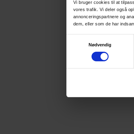
Vi bruger cookies til at tilpas
vores trafik. Vi deler også 
annonceringspartnere og anal
Application error: a
client
-si
dem, eller som de har indsaml
Samtykkevalg
Nødvendig